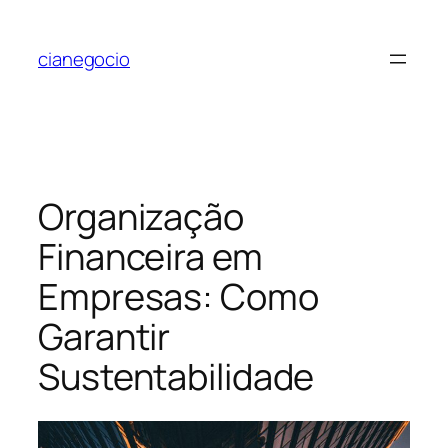
Pular
para
cianegocio
o
conteúdo
Organização
Financeira em
Empresas: Como
Garantir
Sustentabilidade